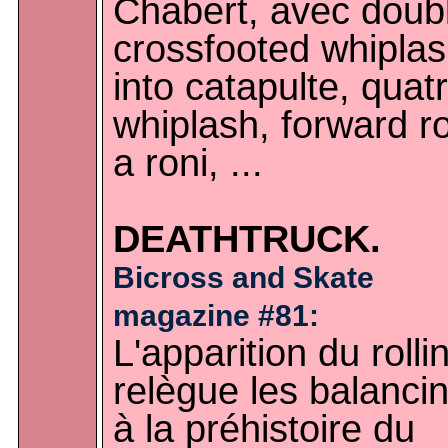
Chabert, avec doub
crossfooted whipla
into catapulte, quat
whiplash, forward r
a roni, ...
DEATHTRUCK.
Bicross and Skate
magazine #81:
L'apparition du rolli
relègue les balanci
à la préhistoire du