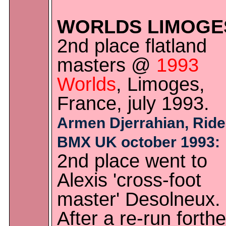
WORLDS LIMOGE
2nd place flatland
masters @
1993
Worlds
, Limoges,
France, july 1993.
Armen Djerrahian, Ride
BMX UK october 1993:
2nd place went to
Alexis 'cross-foot
master' Desolneux.
After a re-run forthe