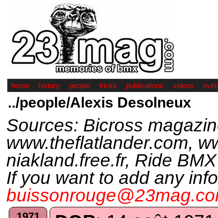
home
history
people
tricks
publications
videos
even
../people/Alexis Desolneux
Sources: Bicross magazine
www.theflatlander.com, w
niakland.free.fr, Ride BMX
If you want to add any inf
buissonrouge@23mag.c
1971