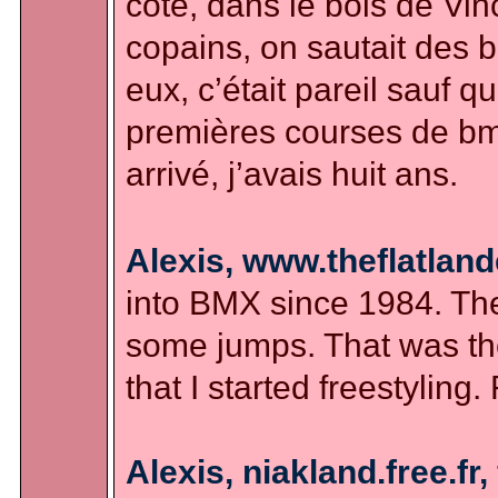
côté, dans le bois de V
copains, on sautait des b
eux, c’était pareil sauf q
premières courses de bmx
arrivé, j’avais huit ans.
Alexis, www.theflatlan
into BMX since 1984. The f
some jumps. That was the
that I started freestylin
Alexis, niakland.free.fr,