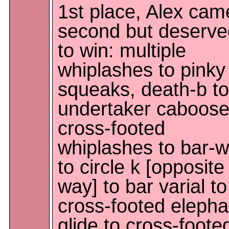
1st place, Alex cam
second but deserve
to win: multiple
whiplashes to pinky
squeaks, death-b to
undertaker caboose
cross-footed
whiplashes to bar-w
to circle k [opposite
way] to bar varial to
cross-footed elepha
glide to cross-foote