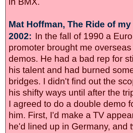
in BMX.
Mat Hoffman, The Ride of my 
2002:
In the fall of 1990 a Eur
promoter brought me overseas 
demos. He had a bad rep for sti
his talent and had burned som
bridges. I didn't find out the sc
his shifty ways until after the tri
I agreed to do a double demo f
him. First, I'd make a TV appe
he'd lined up in Germany, and 