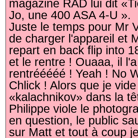
magazine RAD lui dit «Ti
Jo, une 400 ASA 4-U ».
Juste le temps pour Mr 
de charger l'appareil et 
repart en back flip into 1
et le rentre ! Ouaaa, il l'a
rentrééééé ! Yeah ! No 
Chlick ! Alors que je vid
«kalachnikov» dans la tê
Philippe viole le photogr
en question, le public sa
sur Matt et tout à coup j