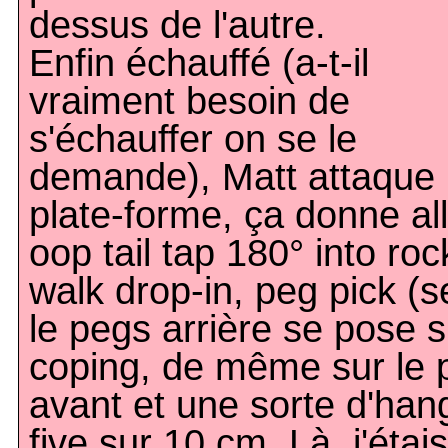
dessus de l'autre.
Enfin échauffé (a-t-il
vraiment besoin de
s'échauffer on se le
demande), Matt attaque 
plate-forme, ça donne al
oop tail tap 180° into roc
walk drop-in, peg pick (s
le pegs arrière se pose s
coping, de même sur le 
avant et une sorte d'han
five sur 10 cm. Là, j'étai