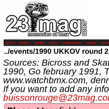
home
history
people
tricks
publications
videos
even
../events/1990 UKKOV round 2
Sources: Bicross and Sk
1990, Go february 1991, T
www.watchbmx.com, dennyd
If you want to add any inf
buissonrouge@23mag.c